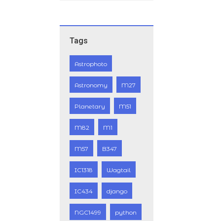
Tags
Astrophoto
Astronomy
M27
Planetary
M51
M82
M1
M57
B347
IC1318
Wagtail
IC434
django
NGC1499
python