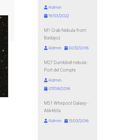
Admin
19/03/2022
M1 Crab Nebula from
Badajoz
Admin
30/12/2016
M27 Dumbbell nebula -
Port del Compte
Admin
07/08/2016
M51 Whirpool Galaxy -
Atik460x
Admin
13/03/2016