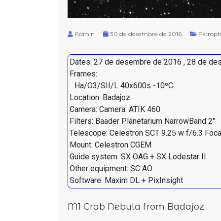
Admin
30 de desembre de 2016
Astrop
Dates: 27 de desembre de 2016 , 28 de de
Frames:
Ha/O3/SII/L 40x600s -10ºC
Location: Badajoz
Camera: Camera: ATIK 460
Filters: Baader Planetarium NarrowBand 2"
Telescope: Celestron SCT 9.25 w f/6.3 Foc
Mount: Celestron CGEM
Guide system: SX OAG + SX Lodestar II
Other equipment: SC AO
Software: Maxim DL + PixInsight
M1 Crab Nebula from Badajoz