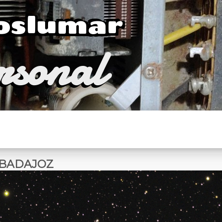
Joslumar
rsonal
 BADAJOZ