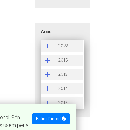
Arxiu
2022
2016
2015
2014
2013
onal. Són
Estic d'acord
es usem per a