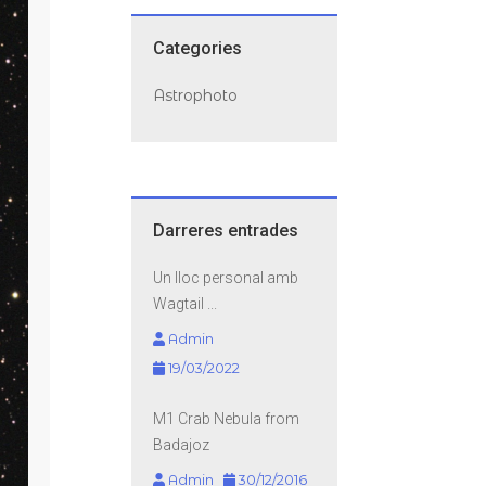
Categories
Astrophoto
Darreres entrades
Un lloc personal amb
Wagtail ...
Admin
19/03/2022
M1 Crab Nebula from
Badajoz
Admin
30/12/2016