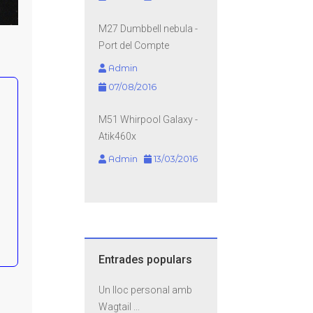
M27 Dumbbell nebula -
Port del Compte
Admin
07/08/2016
M51 Whirpool Galaxy -
Atik460x
Admin
13/03/2016
Entrades populars
Un lloc personal amb
Wagtail ...