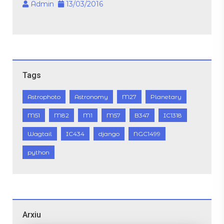
Admin
13/03/2016
Tags
Astrophoto
Astronomy
M27
Planetary
M51
M82
M1
M57
B347
IC1318
Wagtail
IC434
django
NGC1499
python
Arxiu