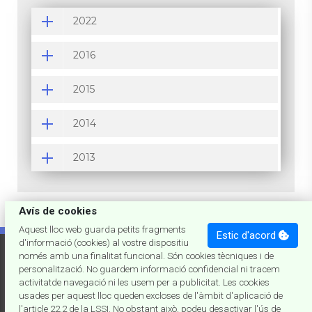
2022
2016
2015
2014
2013
Avís de cookies
Aquest lloc web guarda petits fragments
Estic d'acord
d'informació (cookies) al vostre dispositiu
'73
de joslumar
només amb una finalitat funcional. Són cookies tècniques i de
personalització. No guardem informació confidencial ni tracem
activitatde navegació ni les usem per a publicitat. Les cookies
JN11do - third rock from the Sun, Milky Way
usades per aquest lloc queden excloses de l'àmbit d'aplicació de
l'article 22.2 de la LSSI. No obstant això, podeu desactivar l'ús de