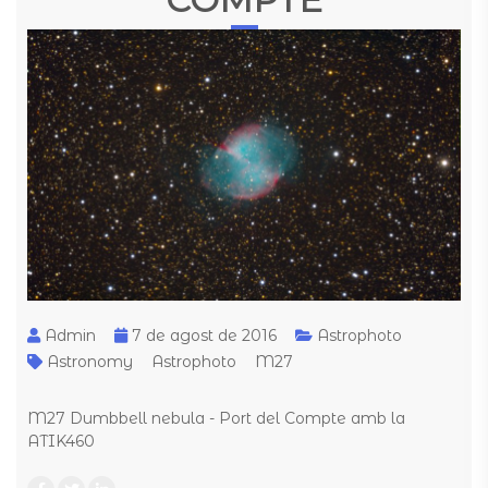
Admin
7 de agost de 2016
Astrophoto
Astronomy
Astrophoto
M27
M27 Dumbbell nebula - Port del Compte amb la
ATIK460