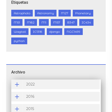
Etiquetas
Astrophoto
Astronomy
M27
Planetary
M51
M82
M1
M57
B347
IC434
Wagtail
IC1318
django
NGC1499
python
Archivo
2022
2016
2015