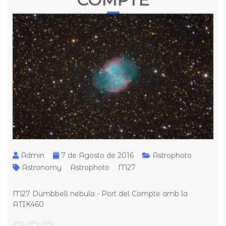
Admin
7 de Agosto de 2016
Astrophoto
Astronomy
Astrophoto
M27
M27 Dumbbell nebula - Port del Compte amb la
ATIK460