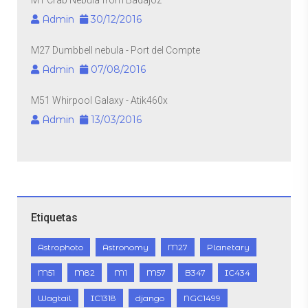
M1 Crab Nebula from Badajoz
Admin
30/12/2016
M27 Dumbbell nebula - Port del Compte
Admin
07/08/2016
M51 Whirpool Galaxy - Atik460x
Admin
13/03/2016
Etiquetas
Astrophoto
Astronomy
M27
Planetary
M51
M82
M1
M57
B347
IC434
Wagtail
IC1318
django
NGC1499