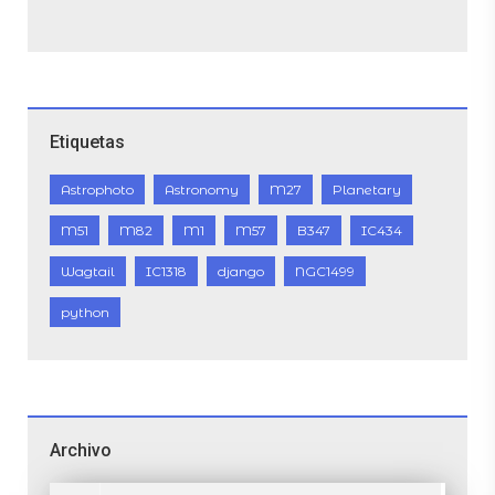
Etiquetas
Astrophoto
Astronomy
M27
Planetary
M51
M82
M1
M57
B347
IC434
Wagtail
IC1318
django
NGC1499
python
Archivo