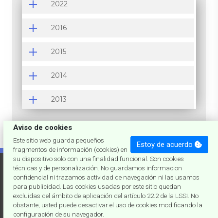
2022
2016
2015
2014
2013
Aviso de cookies
Este sitio web guarda pequeños
Estoy de acuerdo
fragmentos de información (cookies) en
su dispositivo solo con una finalidad funcional. Son cookies
'73
de joslumar
técnicas y de personalización. No guardamos informacion
confidencial ni trazamos actividad de navegación ni las usamos
para publicidad. Las cookies usadas por este sitio quedan
JN11do - third rock from the Sun, Milky Way
excluidas del ámbito de aplicación del artículo 22.2 de la LSSI. No
obstante, usted puede desactivar el uso de cookies modificando la
© Copyright 2026
Joslumar - Engineer
- All Rights
configuración de su navegador.